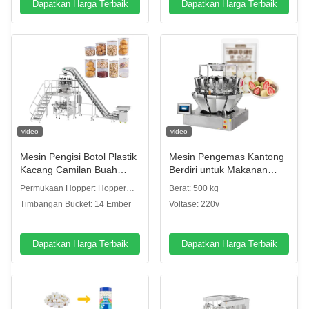
Dapatkan Harga Terbaik
Dapatkan Harga Terbaik
video
video
Mesin Pengisi Botol Plastik
Mesin Pengemas Kantong
Kacang Camilan Buah
Berdiri untuk Makanan
Kering Dengan Multihead
Ringan Kacang-Kacangan,
Permukaan Hopper: Hopper
Berat: 500 kg
Weigher Inclined Conveyor
Biji-Bijian, Permen, Biskuit,
piring polos
Timbangan Bucket: 14 Ember
Voltase: 220v
Kacang Tanah, Keripik
Kentang, Biji-Bijian, Kue
Kering
Dapatkan Harga Terbaik
Dapatkan Harga Terbaik