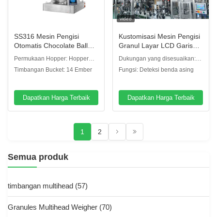
video
SS316 Mesin Pengisi
Kustomisasi Mesin Pengisi
Otomatis Chocolate Ball
Granul Layar LCD Garis
Sistem Penimbangan Dan
Pengepakan Kotak Palem
Permukaan Hopper: Hopper
Dukungan yang disesuaikan:
Reload Cup Code
Kurma
piring polos
OEM, ODM
Timbangan Bucket: 14 Ember
Fungsi: Deteksi benda asing
Dapatkan Harga Terbaik
Dapatkan Harga Terbaik
1
2
Semua produk
timbangan multihead
(57)
Granules Multihead Weigher
(70)