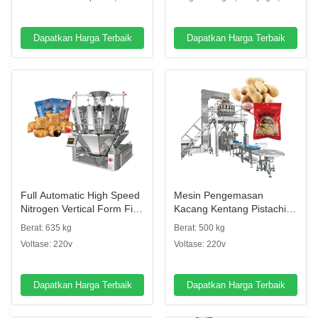
Pengemasan VFFS Mesin
menghitung
Menimbang dan
Pengemasan
Dapatkan Harga Terbaik
Dapatkan Harga Terbaik
Full Automatic High Speed
Mesin Pengemasan
Nitrogen Vertical Form Fill
Kacang Kentang Pistachio
Seal Bag Snack Food
Popcorn Corn Flakes
Berat: 635 kg
Berat: 500 kg
Weighing Puffs Mesin
Automatic Kacang Kentang
Voltase: 220v
Voltase: 220v
Pengemasan Pellet
Multihead Weigher
Makanan
Packaging Machine
Dapatkan Harga Terbaik
Dapatkan Harga Terbaik