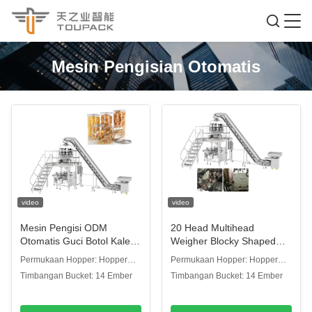
Mesin Pengisian Otomatis
video
video
Mesin Pengisi ODM
20 Head Multihead
Otomatis Guci Botol Kaleng
Weigher Blocky Shaped
Makanan Kembung
Partikel Snack Chocolate
Permukaan Hopper: Hopper
Permukaan Hopper: Hopper
Permen Packing Rotary
Cup Filling And Sealing
piring polos
piring polos
Timbangan Bucket: 14 Ember
Timbangan Bucket: 14 Ember
Cup Filling Sealing
Machine
Machine