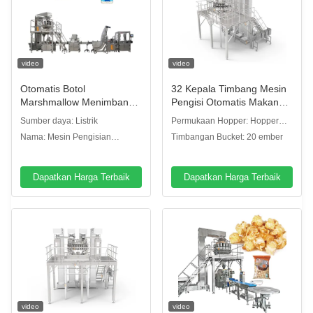
video
video
Otomatis Botol
32 Kepala Timbang Mesin
Marshmallow Menimbang
Pengisi Otomatis Makanan
Penuh Sistem Gummy
yang Dipompa Cengkeh
Sumber daya: Listrik
Permukaan Hopper: Hopper
Bear Menghitung Packing
Kentang Kentang Kentang
piring polos
Nama: Mesin Pengisian
Timbangan Bucket: 20 ember
Machine
Kentang Kentang Kentang
Otomatis
Nachos Mesin
Pengemasan Kacang
Dapatkan Harga Terbaik
Dapatkan Harga Terbaik
video
video