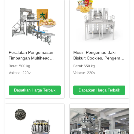
Peralatan Pengemasan
Mesin Pengemas Baki
Timbangan Multihead
Biskuit Cookies, Pengemas
Industri Popcorn Makanan
Sachet, Mesin Karton,
Berat: 500 kg
Berat: 650 kg
Ringan Gula Biskuit Kopi
Mesin Pengemas Kotak
Voltase: 220v
Voltase: 220v
Kue Garis Pengemasan
Biskuit, Mesin Pengemas
Kantong Plastik Segel
Biskuit Tepi
Dapatkan Harga Terbaik
Dapatkan Harga Terbaik