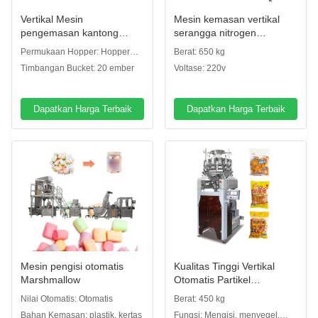
Vertikal Mesin
Mesin kemasan vertikal
pengemasan kantong
serangga nitrogen
pasta otomatis Kripik
peralatan kemasan
Permukaan Hopper: Hopper
Berat: 650 kg
pisang 32 Kepala
serangga chip
piring polos
Timbangan Bucket: 20 ember
Voltase: 220v
Multihead Weigher
Dapatkan Harga Terbaik
Dapatkan Harga Terbaik
Mesin pengisi otomatis
Kualitas Tinggi Vertikal
Marshmallow
Otomatis Partikel
Kuantitatif Snack Makanan
Nilai Otomatis: Otomatis
Berat: 450 kg
Penutup Penuh
Bahan Kemasan: plastik, kertas
Fungsi: Mengisi, menyegel,