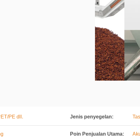
ET/PE dll.
Jenis penyegelan:
Tas
ng
Poin Penjualan Utama:
Aku