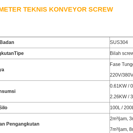
METER TEKNIS KONVEYOR SCREW
 Badan
SUS304
gkutan
Tipe
Bilah scre
Fase Tungg
ya
220V/380
0.61KW / 
nsumsi
2.26KW / 
Silo
100L / 200
2m³/jam, 3
an Pengangkutan
7m³/jam, 8