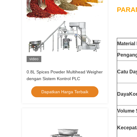
PARA
Material
Pengan
video
Catu Da
0.8L Spices Powder Multihead Weigher
dengan Sistem Kontrol PLC
Dapatkan Harga Terbaik
Daya
Ko
Volume 
Kecepat