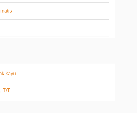
matis
ak kayu
, T/T