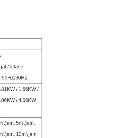
w
al / 3 fase
V 50HZ/60HZ
0.81KW / 1.56KW /
3.06KW / 4.06KW
L
m³/jam, 5m³/jam,
m³/jam, 12m³/jam