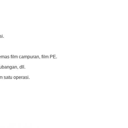
i.
emas film campuran, film PE.
ubangan, dll.
 satu operasi.