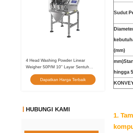
Sudut P
Diamete
kebutuha
(mm)
4 Head Washing Powder Linear
mm
)
Stan
Weigher 50P/M 10'' Layar Sentuh
hingga 
Warna
Dapatkan Harga Terbaik
KONVE
HUBUNGI KAMI
1. Tam
komput