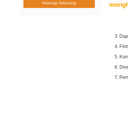
Hubungi Sekarang
mengh
3. Dap
4. Fil
5. Kon
6. Div
7. Pem