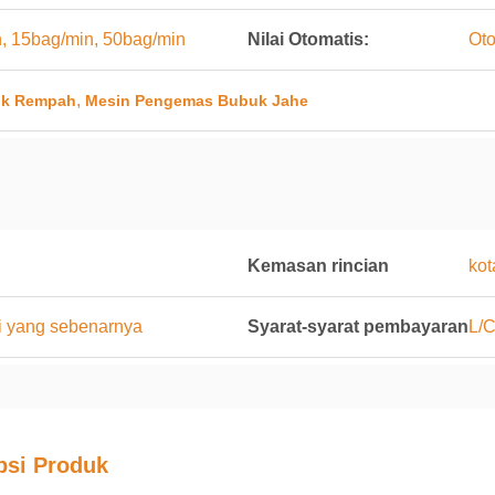
, 15bag/min, 50bag/min
Nilai Otomatis:
Oto
,
uk Rempah
Mesin Pengemas Bubuk Jahe
Kemasan rincian
kot
i yang sebenarnya
Syarat-syarat pembayaran
L/C
psi Produk