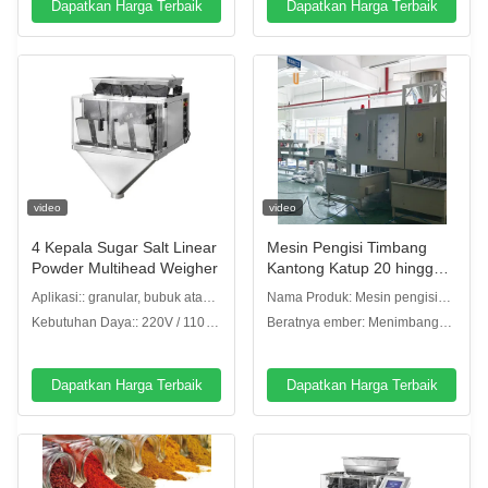
Dapatkan Harga Terbaik
Dapatkan Harga Terbaik
video
video
4 Kepala Sugar Salt Linear
Mesin Pengisi Timbang
Powder Multihead Weigher
Kantong Katup 20 hingga
110 Lbs
Aplikasi:: granular, bubuk atau
Nama Produk: Mesin pengisi
jenis lainnya
kantong katup penimbang
Kebutuhan Daya:: 220V / 110V,
Beratnya ember: Menimbang
/ 50 / 60HZ / 10A
hopper
Dapatkan Harga Terbaik
Dapatkan Harga Terbaik