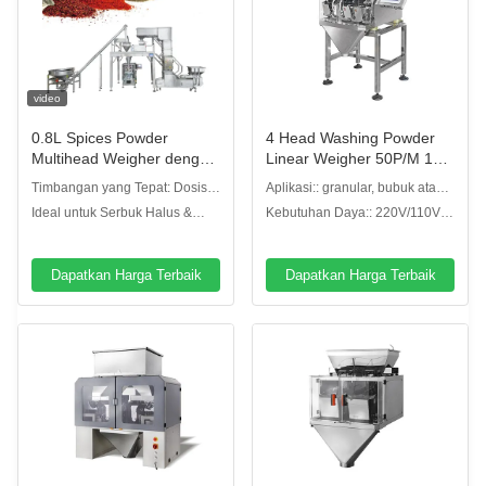
video
0.8L Spices Powder
4 Head Washing Powder
Multihead Weigher dengan
Linear Weigher 50P/M 10''
Sistem Kontrol PLC
Layar Sentuh Warna
Timbangan yang Tepat: Dosis
Aplikasi:: granular, bubuk atau
yang stabil dan tepat untuk
jenis lainnya
Ideal untuk Serbuk Halus &
Kebutuhan Daya:: 220V/110V,
bubuk bumbu dan bumbu
Mengalir Buruk: Pengumpanan
/50/60HZ/10A
linier yang halus, lebih sedikit
penghubung
Dapatkan Harga Terbaik
Dapatkan Harga Terbaik