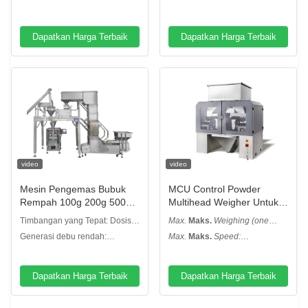
Pengemasan Bubuk
bubuk bumbu dan bumbu
Pengisian yang lembut
Makanan
mengurangi bedak
Dapatkan Harga Terbaik
beterbangan
Dapatkan Harga Terbaik
video
video
Mesin Pengemas Bubuk
MCU Control Powder
Rempah 100g 200g 500g
Multihead Weigher Untuk
Peralatan Pengemasan
Biji Teh Obat Herbal
Timbangan yang Tepat: Dosis
Max.
Maks.
Weighing (one
Bubuk Cabai Mesin
yang stabil dan tepat untuk
hopper):
Berat (satu hopper):
:
Generasi debu rendah:
Max.
Maks.
Speed:
Pengisian dan Penyegel
bubuk bumbu dan bumbu
5-200g
Pengisian yang lembut
Kecepatan:
: 120WMP
Bubuk
mengurangi bedak
beterbangan
Dapatkan Harga Terbaik
Dapatkan Harga Terbaik