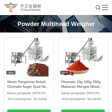
Powder Multihead Weigher
video
video
Mesin Pengemas Bubuk
Otomatis 10g 100g 250g
Otomatis Auger Qual Seal
Makanan Mengisi Mesin
Bag Untuk Bumbu Kelor
Pengemas Susu Tepung
Bahan pengepak: OPP/CPP,
Bahan pengepak: OPP/CPP,
Pedas Kunyit Jahe
Jagung Cabai Bubuk
OPP/CE, PET/PE dll.
OPP/CE, PET/PE dll.
Jenis penyegelan: Tas bantal
Jenis penyegelan: Tas bantal
Kakao
atau tas buhul atau segel sisi
atau tas buhul atau segel sisi
segi empat
segi empat