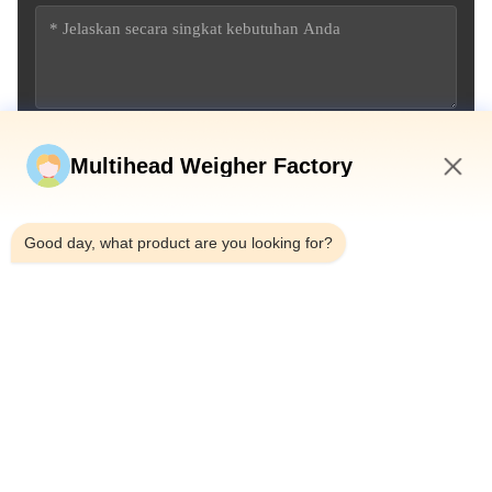
Kirim sekarang
Multihead Weigher Factory
9:00 AM
Good day, what product are you looking for?
Telp：0086-18923335619
Surel：sales@toupack.com
TENTANG KAMI