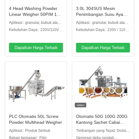
4 Head Washing Powder
3.0L 304SUS Mesin
Linear Weigher 50P/M 10''
Penimbangan Susu Ayam
Layar Sentuh Warna
Bubuk
Aplikasi:: granular, bubuk atau
Aplikasi:: granular, bubuk atau
jenis lainnya
jenis lainnya
Kebutuhan Daya:: 220V/110V,
Kebutuhan Daya:: 220V / 110V,
/50/60HZ/10A
/ 50 / 60HZ / 10A
Dapatkan Harga Terbaik
Dapatkan Harga Terbaik
video
PLC Otomatis 50L Screw
Otomatis 50G 100G 200G
Powder Multihead Weigher
Kantong Sachet Cabai
Bubuk Mesin Pengemas
Aplikasi:: Produk Serbuk
Timbangan yang Tepat: Dosis
Bubuk Bumbu Peralatan
yang stabil dan tepat untuk
Bahan kemasan:: Film
Generasi debu rendah: