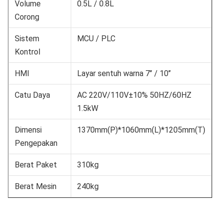
Volume
0.5L / 0.8L
Corong
Sistem
MCU / PLC
Kontrol
HMI
Layar sentuh warna 7’’ / 10’’
Catu Daya
AC 220V/110V±10% 50HZ/60HZ
1.5kW
Dimensi
1370mm(P)*1060mm(L)*1205mm(T)
Pengepakan
Berat Paket
310kg
Berat Mesin
240kg