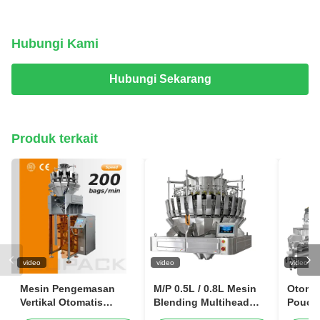
Hubungi Kami
Hubungi Sekarang
Produk terkait
video
video
video
Mesin Pengemasan
M/P 0.5L / 0.8L Mesin
Otoma
Vertikal Otomatis
Blending Multihead
Pouch 
Berkecepatan Tinggi
Weigher 32 Kepala
Packi