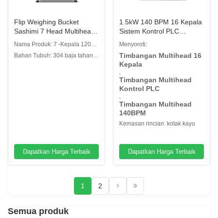
Flip Weighing Bucket
1.5kW 140 BPM 16 Kepala
Sashimi 7 Head Multihead
Sistem Kontrol PLC
Weigher Untuk Industri
Weigher Multihead
Nama Produk: 7 -Kepala 120
Menyoroti:
Perairan Segar
Tipe Flip Weigher
Timbangan Multihead 16
Bahan Tubuh: 304 baja tahan
Kepala
karat
,
Timbangan Multihead
Kontrol PLC
,
Timbangan Multihead
140BPM
Kemasan rincian: kotak kayu
Dapatkan Harga Terbaik
Dapatkan Harga Terbaik
1
2
Semua produk