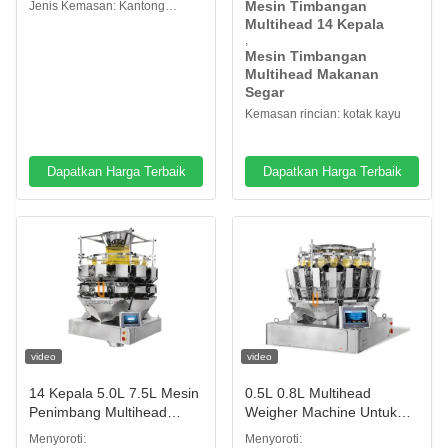
campuran makanan burung
Mesin Timbangan
Jenis Kemasan: Kantong
Packing Machine Multihead
beo
Multihead 14 Kepala
Stand-up, Tas, Kantong
Weigher
,
Mesin Timbangan
Multihead Makanan
Segar
Kemasan rincian: kotak kayu
Dapatkan Harga Terbaik
Dapatkan Harga Terbaik
video
video
14 Kepala 5.0L 7.5L Mesin
0.5L 0.8L Multihead
Penimbang Multihead
Weigher Machine Untuk
Untuk Kotoran Kucing
Raisin Pet Puffed Food
Menyoroti:
Menyoroti: