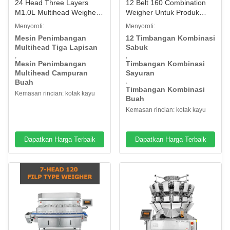
24 Head Three Layers
12 Belt 160 Combination
M1.0L Multihead Weigher
Weigher Untuk Produk
Machine Untuk Campuran
Perairan Sayuran Buah
Menyoroti:
Menyoroti:
Kacang Campuran Buah
Mesin Penimbangan
12 Timbangan Kombinasi
Kering
Multihead Tiga Lapisan
Sabuk
,
,
Mesin Penimbangan
Timbangan Kombinasi
Multihead Campuran
Sayuran
,
Buah
Timbangan Kombinasi
Kemasan rincian: kotak kayu
Buah
Kemasan rincian: kotak kayu
Dapatkan Harga Terbaik
Dapatkan Harga Terbaik