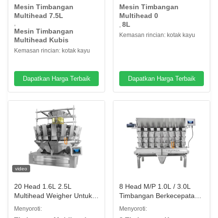
Salad Kacang Hijau
Cookie
Mesin Timbangan
Mesin Timbangan
Multihead 7.5L
Multihead 0
,
8L
,
Mesin Timbangan
Kemasan rincian: kotak kayu
Multihead Kubis
Kemasan rincian: kotak kayu
Dapatkan Harga Terbaik
Dapatkan Harga Terbaik
video
20 Head 1.6L 2.5L
8 Head M/P 1.0L / 3.0L
Multihead Weigher Untuk
Timbangan Berkecepatan
QQ Sugar Chocolate Bean
Tinggi Untuk Acar Ikan
Menyoroti:
Menyoroti:
Buah Kering
Kecil