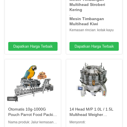
yang sepenuhnya otomatis.
material.
Multihead Stroberi
Kering
,
Mesin Timbangan
Multihead Kiwi
Kemasan rincian: kotak kayu
Dapatkan Harga Terbaik
Dapatkan Harga Terbaik
video
Otomatis 10g-1000G
14 Head M/P 1.0L / 1.5L
Pouch Parrot Food Packing
Multihead Weigher
Machine Gula Kacang
Machine Untuk Makanan
Nama produk: Jalur kemasan
Menyoroti:
Bumbu Teh Daun Sachet
Segar Berminyak Lengket