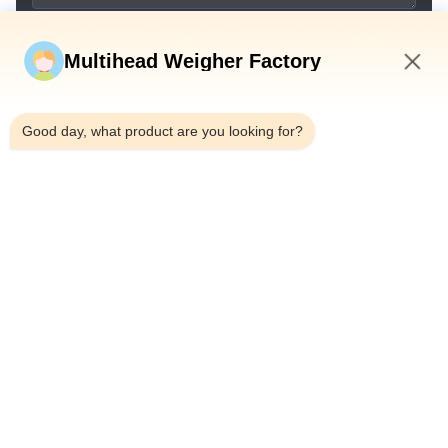
Kirim sekarang
Multihead Weigher Factory
1:17 PM
Good day, what product are you looking for?
Telp：0086-18923335619
Surel：sales@toupack.com
TENTANG KAMI
Profil Perusahaan
Tur Pabrik
Kontrol Kualitas
Sitemap