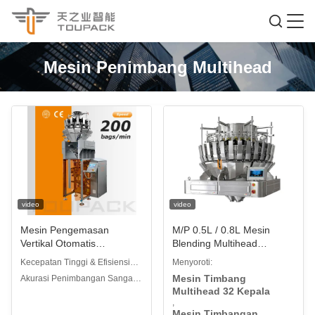
Mesin Penimbang Multihead
video
video
Mesin Pengemasan
M/P 0.5L / 0.8L Mesin
Vertikal Otomatis
Blending Multihead
Berkecepatan Tinggi untuk
Weigher 32 Kepala Untuk
Kecepatan Tinggi & Efisiensi
Menyoroti:
Mesin Pengemas Makanan
Kismis Kiwi Kering Stroberi
Tinggi: Kecepatan pengepakan
Mesin Timbang
Akurasi Penimbangan Sangat
Butiran Kacang Makanan
Kering
20–200 bungkus/menit,
Multihead 32 Kepala
Tinggi: Presisi dalam ±0,2g,
Ringan
pengoperasian berkelanjutan
,
efektif mengurangi limbah
Mesin Timbangan