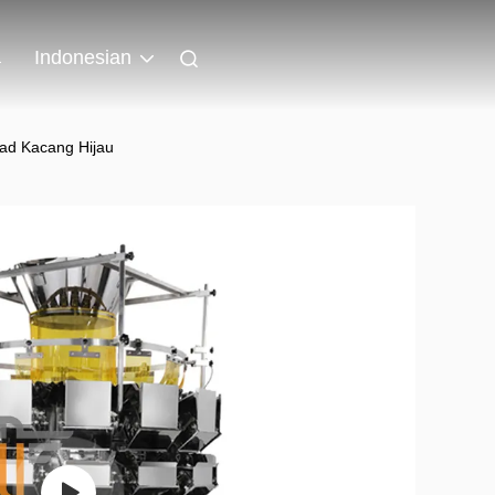
a
Indonesian
lad Kacang Hijau