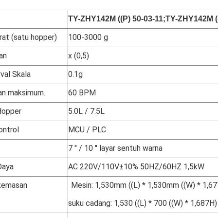
TY-
ZHY142M ((P) 50-03-11;
TY-
ZHY142M ((
rat (satu hopper)
100-3000 g
an
x (0,5)
rval Skala
0.1g
an maksimum.
60 BPM
Hopper
5.0L / 7.5L
ontrol
MCU / PLC
7 ′′ / 10 ′′ layar sentuh warna
Daya
AC 220V/110V±10% 50HZ/60HZ 1,5kW
kemasan
Mesin: 1,530mm ((L) * 1,530mm ((W) * 1,6
suku cadang: 1,530 ((L) * 700 ((W) * 1,687H