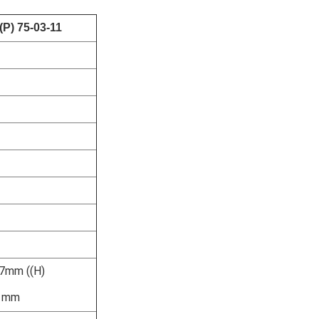
P) 75-03-11
77mm ((H)
) mm