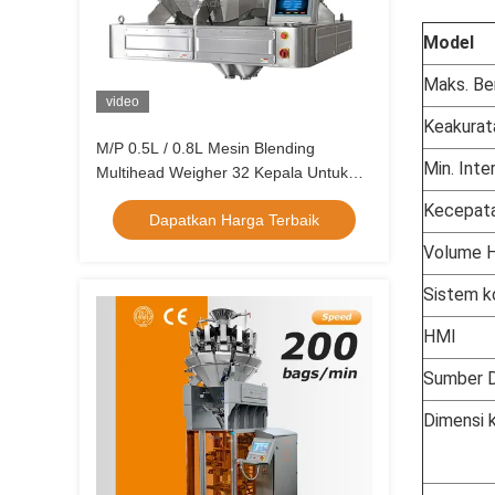
Model
Maks. Be
video
Keakurat
M/P 0.5L / 0.8L Mesin Blending
Min. Inte
Multihead Weigher 32 Kepala Untuk
Kismis Kiwi Kering Stroberi Kering
Kecepat
Dapatkan Harga Terbaik
Volume 
Sistem k
HMI
Sumber 
Dimensi 