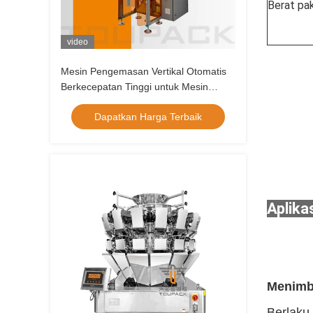
Berat pa
video
Mesin Pengemasan Vertikal Otomatis
Berkecepatan Tinggi untuk Mesin
Pengemas Makanan Butiran Kacang
Dapatkan Harga Terbaik
Makanan Ringan
Aplikas
Menimb
Berlaku