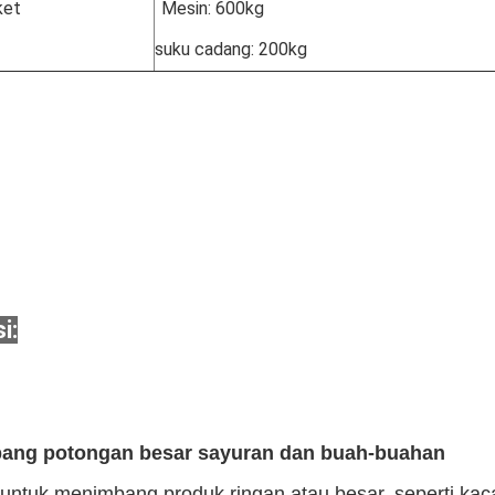
ket
Mesin: 600kg
suku cadang: 200kg
i:
ang potongan besar sayuran dan buah-buahan
 untuk menimbang produk ringan atau besar, seperti ka