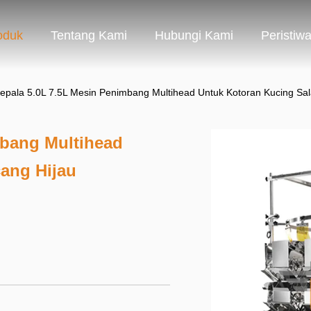
oduk
Tentang Kami
Hubungi Kami
Peristiw
epala 5.0L 7.5L Mesin Penimbang Multihead Untuk Kotoran Kucing Sa
mbang Multihead
ang Hijau