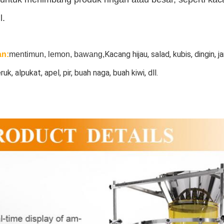
l.
Kacang hijau, salad, kubis, dingin, ja
an:
mentimun, lemon, bawang,
eruk, alpukat, apel, pir, buah naga, buah kiwi
, dll.