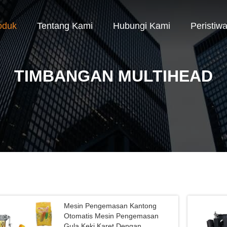
oduk
Tentang Kami
Hubungi Kami
Peristiw
TIMBANGAN MULTIHEAD
Mesin Pengemasan Kantong
Otomatis Mesin Pengemasan
Gula Keki Karet Dengan