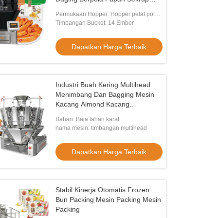
PLC Multihead Weigher
Permukaan Hopper: Hopper pelat polos/
Hopper pelat lesung pipit
Timbangan Bucket: 14 Ember
Dapatkan Harga Terbaik
Industri Buah Kering Multihead
Menimbang Dan Bagging Mesin
Kacang Almond Kacang
Chickpeas Kacang Kopi Granules
Bahan: Baja tahan karat
Pengemasan
nama mesin: timbangan multihead
Dapatkan Harga Terbaik
Stabil Kinerja Otomatis Frozen
Bun Packing Mesin Packing Mesin
Packing