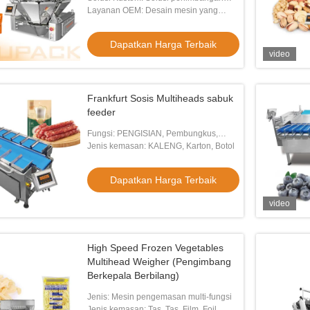
dan pengemasan yang disesuaikan
Layanan OEM: Desain mesin yang
berdasarkan kebutuhan produksi Anda
disesuaikan dan dukungan manufaktur
Dapatkan Harga Terbaik
video
Frankfurt Sosis Multiheads sabuk
feeder
Fungsi: PENGISIAN, Pembungkus,
Pembatasan, Penyegelan,
Jenis kemasan: KALENG, Karton, Botol
penghitungan
Dapatkan Harga Terbaik
video
High Speed Frozen Vegetables
Multihead Weigher (Pengimbang
Berkepala Berbilang)
Jenis: Mesin pengemasan multi-fungsi
Jenis kemasan: Tas, Tas, Film, Foil,