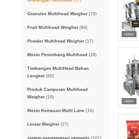
timbangan multihead
(57)
Granules Multihead Weigher
(70)
Fruit Multihead Weigher
(84)
video
Powder Multihead Weigher
(17)
Mesin Penimbang Multihead
(28)
Timbangan MultiHead Bahan
Lengket
(60)
Produk Campuran Multihead
Weigher
(19)
video
Mesin Kemasan Multi Lane
(16)
Linear Weigher
(27)
sistem pengemasan otomatis
(101)