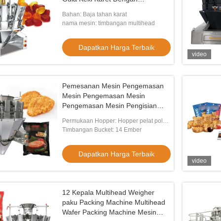
Penimbang Multi Head
Bahan: Baja tahan karat
nama mesin: timbangan multihead
Dapatkan Harga Terbaik
video
Pemesanan Mesin Pengemasan
Mesin Pengemasan Mesin
Pengemasan Mesin Pengisian
Daging
Permukaan Hopper: Hopper pelat polos/
Hopper pelat lesung pipit
Timbangan Bucket: 14 Ember
Dapatkan Harga Terbaik
video
12 Kepala Multihead Weigher
paku Packing Machine Multihead
Wafer Packing Machine Mesin