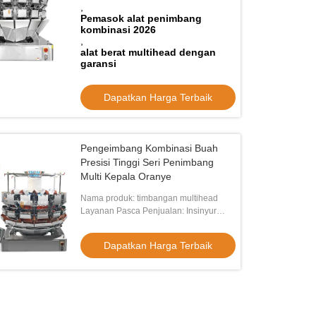
,
Pemasok alat penimbang
kombinasi 2026
,
alat berat multihead dengan
garansi
o
Dapatkan Harga Terbaik
500g 1kg 2kg Kopi Biji Otomatis
n Pengemasan Penimbang Linear
Pengeimbang Kombinasi Buah
Dapatkan Harga Terbaik
Presisi Tinggi Seri Penimbang
Multi Kepala Oranye
Nama produk: timbangan multihead
Layanan Pasca Penjualan: Insinyur
tersedia untuk melayani mesin di luar
negeri
Dapatkan Harga Terbaik