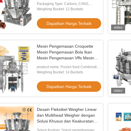
kemasan multifungsi
Packaging Type: Cartons, CANS,
Bottles, Stand-up Pouch, Bags, Film,
Weighing Bucket: 12 Buckets
Pouch
Dapatkan Harga Terbaik
video
Mesin Pengemasan Croquette
Mesin Pengemasan Bola Ikan
Mesin Pengemasan Vffs Mesin
Pengemasan Otomatis Smart
product name: Frozen food Combination
Pengemasan Machi
Weigher
Weighing Bucket: 14 Buckets
Dapatkan Harga Terbaik
video
Desain Fleksibel Weigher Linear
dan Multihead Weigher dengan
Solusi Khusus dan Keakuratan
Berat Tinggi
Solusi Kustom: Solusi penimbangan