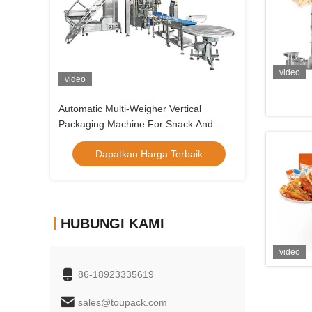
video
video
video
g Machine
Automatic Multi-Weigher Vertical
Panduan Pembel
rains Candy
Packaging Machine For Snack And
Produsen Mesin
Biji Jujube
Biscuit Packaging For Dried Fruit
Multihead yang 
rbaik
Dapatkan Harga Terbaik
Dapatka
HUBUNGI KAMI
video
86-18923335619
sales@toupack.com