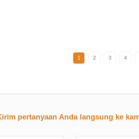
1
2
3
4
Kirim pertanyaan Anda langsung ke kam