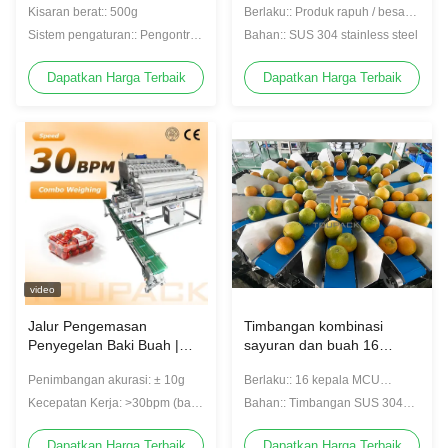
Kisaran berat:: 500g
Berlaku:: Produk rapuh / besar /
lengket
Sistem pengaturan:: Pengontrol
Bahan:: SUS 304 stainless steel
A / D berkecepatan tinggi
Dapatkan Harga Terbaik
Dapatkan Harga Terbaik
video
Jalur Pengemasan
Timbangan kombinasi
Penyegelan Baki Buah |
sayuran dan buah 16
Dengan Denester Baki
kepala yang indah, hopper
Penimbangan akurasi: ± 10g
Berlaku:: 16 kepala MCU
Otomatis & Timbangan
lima liter berkapasitas
multihead timbangan Orange
Linier Buah
besar, baja tahan karat,
Kecepatan Kerja: >30bpm (baki
Bahan:: Timbangan SUS 304
Weigher
tahan air
per menit)
MCU
Dapatkan Harga Terbaik
Dapatkan Harga Terbaik